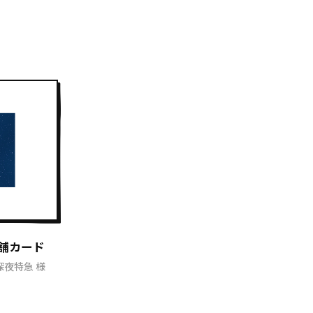
 店舗カード
l深夜特急 様