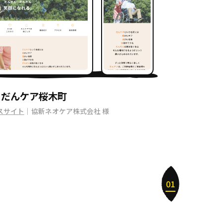
 だんケア桜木町
ビスサイト
｜協新ネオケア株式会社 様
01