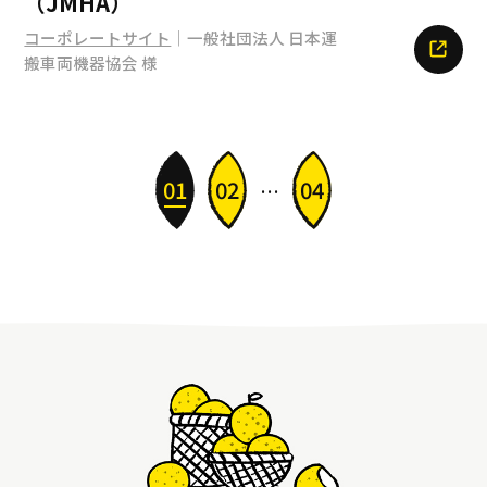
（JMHA）
コーポレートサイト
｜一般社団法人 日本運
搬車両機器協会 様
01
02
04
…